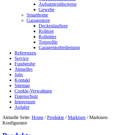
Aufsatztextilscreens
Gewebe
Smarthome
Garagentore
Deckenlauftore
Rolltore
Rollgitter
Torprofile
Garagentorbedienung
Referenzen
Service
Fundgrube
Aktuelles
Jobs
Kontakt
Sitemap
Cookie-Verwaltung
Datenschutz
Impressum
Anfahrt
Aktuelle Seite:
Home
/
Produkte
/
Markisen
/
Markisen-
Konfigurator