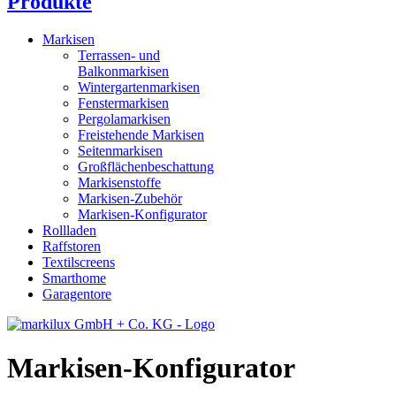
Produkte
Markisen
Terrassen- und
Balkonmarkisen
Wintergartenmarkisen
Fenstermarkisen
Pergolamarkisen
Freistehende Markisen
Seitenmarkisen
Großflächenbeschattung
Markisenstoffe
Markisen-Zubehör
Markisen-Konfigurator
Rollladen
Raffstoren
Textilscreens
Smarthome
Garagentore
Markisen-Konfigurator