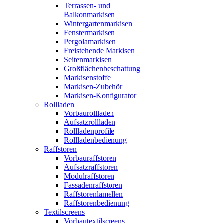
Terrassen- und
Balkonmarkisen
Wintergartenmarkisen
Fenstermarkisen
Pergolamarkisen
Freistehende Markisen
Seitenmarkisen
Großflächenbeschattung
Markisenstoffe
Markisen-Zubehör
Markisen-Konfigurator
Rollladen
Vorbaurollladen
Aufsatzrollladen
Rollladenprofile
Rollladenbedienung
Raffstoren
Vorbauraffstoren
Aufsatzraffstoren
Modulraffstoren
Fassadenraffstoren
Raffstorenlamellen
Raffstorenbedienung
Textilscreens
Vorbautextilscreens